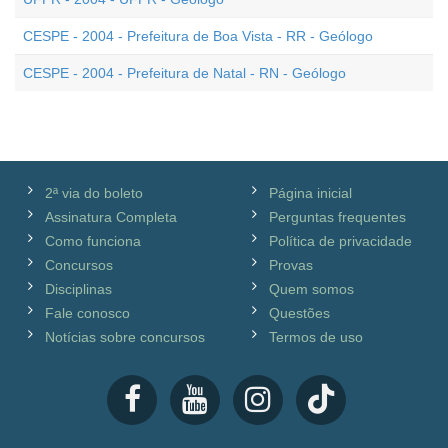
CESPE - 2004 - Prefeitura de Boa Vista - RR - Geólogo
CESPE - 2004 - Prefeitura de Natal - RN - Geólogo
2ª via do boleto
Página inicial
Assinatura Completa
Perguntas frequentes
Como funciona
Política de privacidade
Concursos
Provas
Disciplinas
Quem somos
Fale conosco
Questões
Notícias sobre concursos
Termos de uso