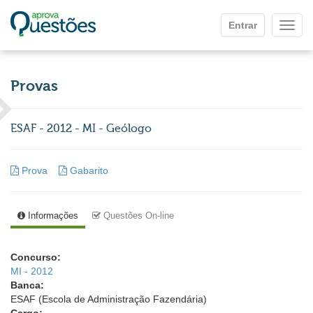
Ir para o conteúdo principal
Entrar
Mostr
Provas
ESAF - 2012 - MI - Geólogo
Prova
Gabarito
Informações
Questões On-line
Concurso:
MI - 2012
Banca:
ESAF (Escola de Administração Fazendária)