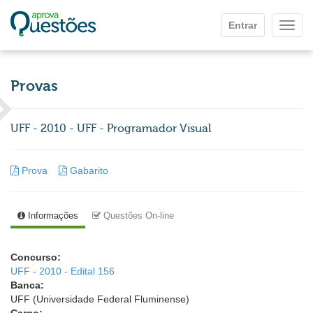
Ir para o conteúdo principal
Entrar
Mostr
Provas
UFF - 2010 - UFF - Programador Visual
Prova
Gabarito
Informações
Questões On-line
Concurso:
UFF - 2010 - Edital 156
Banca:
UFF (Universidade Federal Fluminense)