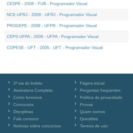
CESPE - 2008 - FUB - Programador Visual
NCE-UFRJ - 2008 - UFRJ - Programador Visual
PROGEPE - 2008 - UFPR - Programador Visual
CEPS-UFPA - 2008 - UFPA - Programador Visual
COPESE - UFT - 2005 - UFT - Programador Visual
2ª via do boleto
Página inicial
Assinatura Completa
Perguntas frequentes
Como funciona
Política de privacidade
Concursos
Provas
Disciplinas
Quem somos
Fale conosco
Questões
Notícias sobre concursos
Termos de uso