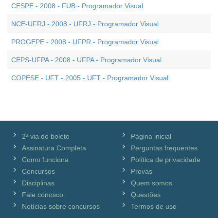
CESPE - 2008 - FUB - Programador Visual
NCE-UFRJ - 2008 - UFRJ - Programador Visual
PROGEPE - 2008 - UFPR - Programador Visual
CEPS-UFPA - 2008 - UFPA - Programador Visual
COPESE - UFT - 2005 - UFT - Programador Visual
2ª via do boleto
Página inicial
Assinatura Completa
Perguntas frequentes
Como funciona
Política de privacidade
Concursos
Provas
Disciplinas
Quem somos
Fale conosco
Questões
Notícias sobre concursos
Termos de uso