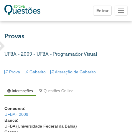
Ir para o conteúdo principal
Entrar
Mostr
Provas
UFBA - 2009 - UFBA - Programador Visual
Prova
Gabarito
Alteração de Gabarito
Informações
Questões On-line
Concurso:
UFBA - 2009
Banca:
UFBA (Universidade Federal da Bahia)