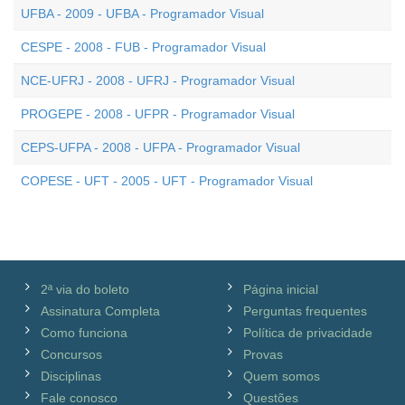
UFBA - 2009 - UFBA - Programador Visual
CESPE - 2008 - FUB - Programador Visual
NCE-UFRJ - 2008 - UFRJ - Programador Visual
PROGEPE - 2008 - UFPR - Programador Visual
CEPS-UFPA - 2008 - UFPA - Programador Visual
COPESE - UFT - 2005 - UFT - Programador Visual
2ª via do boleto
Página inicial
Assinatura Completa
Perguntas frequentes
Como funciona
Política de privacidade
Concursos
Provas
Disciplinas
Quem somos
Fale conosco
Questões