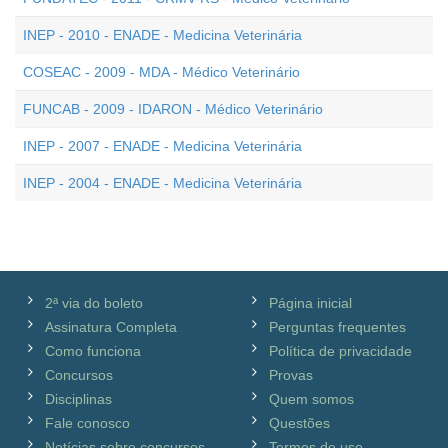
INEP - 2010 - ENADE - Medicina Veterinária
COSEAC - 2009 - MDA - Médico Veterinário
FUNCAB - 2009 - IDARON - Médico Veterinário
INEP - 2007 - ENADE - Medicina Veterinária
INEP - 2004 - ENADE - Medicina Veterinária
2ª via do boleto
Página inicial
Assinatura Completa
Perguntas frequentes
Como funciona
Política de privacidade
Concursos
Provas
Disciplinas
Quem somos
Fale conosco
Questões
Notícias sobre concursos
Termos de uso