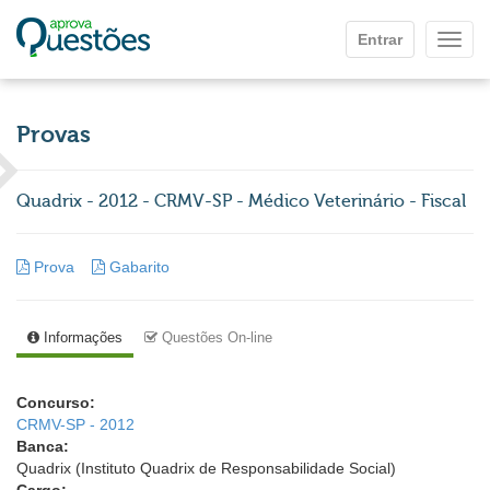
Ir para o conteúdo principal
Entrar
Mostr
Provas
Quadrix - 2012 - CRMV-SP - Médico Veterinário - Fiscal
Prova
Gabarito
Informações
Questões On-line
Concurso:
CRMV-SP - 2012
Banca:
Quadrix (Instituto Quadrix de Responsabilidade Social)