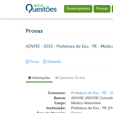
Ir para o conteúdo principal
Desempenho
Provas
Provas
ADVISE - 2013 - Prefeitura de Exu - PE - Médic
Prova
Gabarito
Informações
Questões On-line
Concurso:
Prefeitura de Exu - PE - 
Banca:
ADVISE (ADVISE Consulto
Cargo:
Médico Veterinário
Instituição:
Prefeitura de Exu - PE (Pr