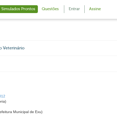
Simulados Prontos
Questões
Entrar
Assine
o Veterinário
2012
ria)
efeitura Municipal de Exu)