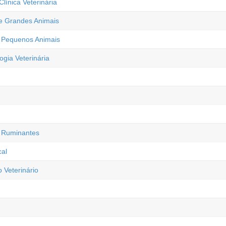
línica Veterinária
de Grandes Animais
e Pequenos Animais
ogia Veterinária
e Ruminantes
cal
 Veterinário