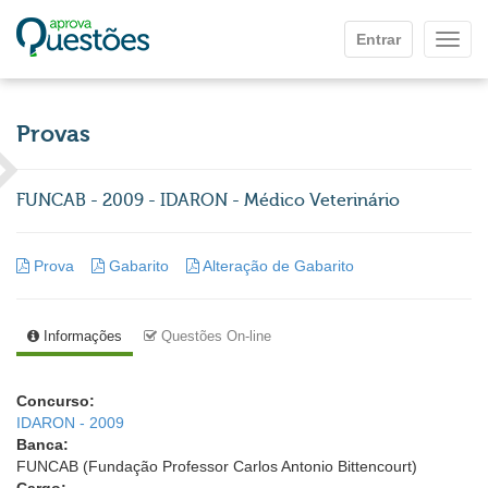
Ir para o conteúdo principal
Entrar
Mostr
Provas
FUNCAB - 2009 - IDARON - Médico Veterinário
Prova
Gabarito
Alteração de Gabarito
Informações
Questões On-line
Concurso:
IDARON - 2009
Banca:
FUNCAB (Fundação Professor Carlos Antonio Bittencourt)