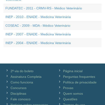
FUNDATEC - 2011 - CRMV-RS - Médico Veterinário
INEP - 2010 - ENADE - Medicina Veterinária
COSEAC - 2009 - MDA - Médico Veterinário
INEP - 2007 - ENADE - Medicina Veterinária
INEP - 2004 - ENADE - Medicina Veterinária
2ª via do boleto
Página inicial
Assinatura Completa
Perguntas frequentes
Como funciona
Política de privacidade
Concursos
Provas
Disciplinas
Quem somos
Fale conosco
Questões
Notícias sobre concursos
Termos de uso