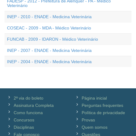
FADESP - 2012 - Prefeitura de Alenquer - PA - Médico
Veterinário
INEP - 2010 - ENADE - Medicina Veterinária
COSEAC - 2009 - MDA - Médico Veterinário
FUNCAB - 2009 - IDARON - Médico Veterinário
INEP - 2007 - ENADE - Medicina Veterinária
INEP - 2004 - ENADE - Medicina Veterinária
2ª via do boleto
Página inicial
Assinatura Completa
Perguntas frequentes
Como funciona
Política de privacidade
Concursos
Provas
Disciplinas
Quem somos
Fale conosco
Questões