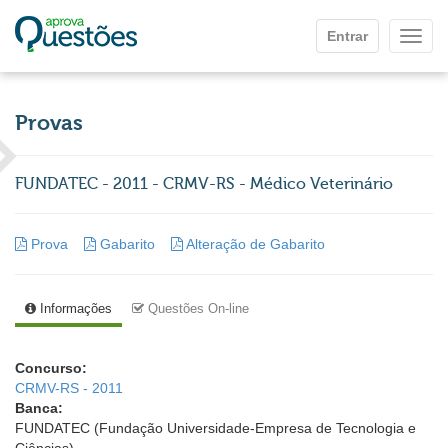
Ir para o conteúdo principal
Entrar
Mostr
Provas
FUNDATEC - 2011 - CRMV-RS - Médico Veterinário
Prova
Gabarito
Alteração de Gabarito
Informações
Questões On-line
Concurso:
CRMV-RS - 2011
Banca:
FUNDATEC (Fundação Universidade-Empresa de Tecnologia e