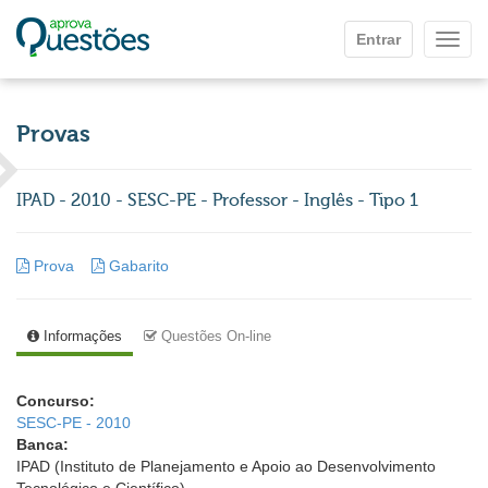
Ir para o conteúdo principal
Entrar
Mostr
Provas
IPAD - 2010 - SESC-PE - Professor - Inglês - Tipo 1
Prova
Gabarito
Informações
Questões On-line
Concurso:
SESC-PE - 2010
Banca:
IPAD (Instituto de Planejamento e Apoio ao Desenvolvimento