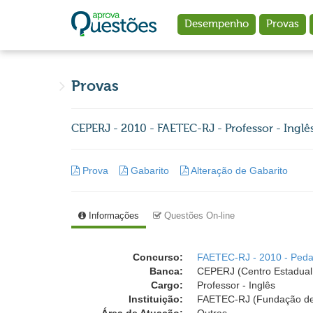
Ir para o conteúdo principal
Desempenho
Provas
Provas
CEPERJ - 2010 - FAETEC-RJ - Professor - Inglês
Prova
Gabarito
Alteração de Gabarito
Informações
Questões On-line
Concurso:
FAETEC-RJ - 2010 - Peda
Banca:
CEPERJ (Centro Estadual 
Cargo:
Professor - Inglês
Instituição:
FAETEC-RJ (Fundação de A