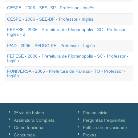
CESPE - 2006 - SESI-SP - Professor - Inglês
CESPE - 2006 - SEE-DF - Professor - Inglês
FEPESE - 2006 - Prefeitura de Florianópolis - SC - Professor -
Inglês - 2
IPAD - 2006 - SEDUC-PE - Professor - Inglês
FEPESE - 2006 - Prefeitura de Florianópolis - SC - Professor -
Inglês
FUNIVERSA - 2005 - Prefeitura de Palmas - TO - Professor -
Inglês
2ª via do boleto
Página inicial
Assinatura Completa
Perguntas frequentes
Como funciona
Política de privacidade
Concursos
Provas