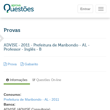
Ir para o conteúdo principal
Entrar
Mostr
Provas
ADVISE - 2011 - Prefeitura de Maribondo - AL -
Professor - Inglês - B
Prova
Gabarito
Informações
Questões On-line
Concurso:
Prefeitura de Maribondo - AL - 2011
Banca:
ADVISE (ADVISE Consultoria)