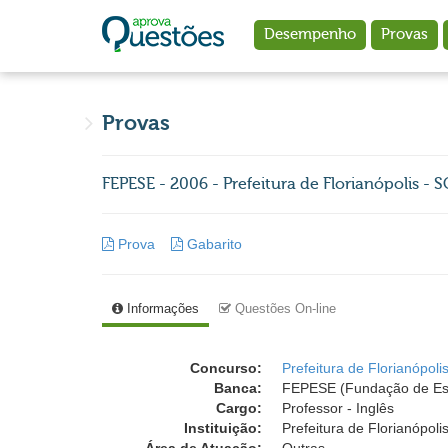
Ir para o conteúdo principal
Desempenho
Provas
Provas
FEPESE - 2006 - Prefeitura de Florianópolis - SC
Prova
Gabarito
Informações
Questões On-line
Concurso:
Prefeitura de Florianópol
Banca:
FEPESE (Fundação de Est
Cargo:
Professor - Inglês
Instituição:
Prefeitura de Florianópoli