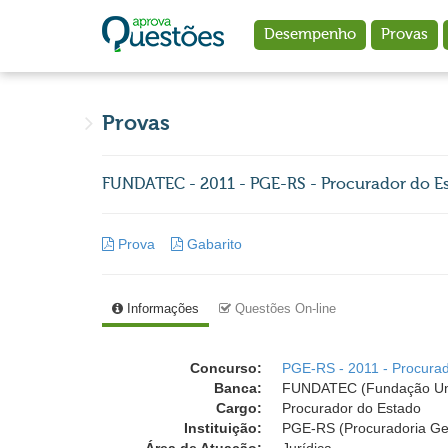
Ir para o conteúdo principal
Desempenho
Provas
Provas
FUNDATEC - 2011 - PGE-RS - Procurador do E
Prova
Gabarito
Informações
Questões On-line
Concurso:
PGE-RS - 2011 - Procura
Banca:
FUNDATEC (Fundação Univ
Cargo:
Procurador do Estado
Instituição:
PGE-RS (Procuradoria Ger