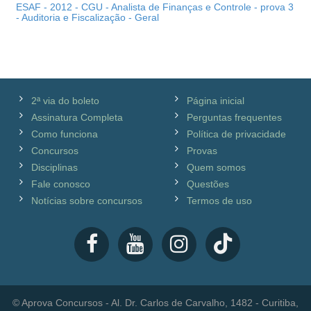
ESAF - 2012 - CGU - Analista de Finanças e Controle - prova 3
- Auditoria e Fiscalização - Geral
2ª via do boleto
Página inicial
Assinatura Completa
Perguntas frequentes
Como funciona
Política de privacidade
Concursos
Provas
Disciplinas
Quem somos
Fale conosco
Questões
Notícias sobre concursos
Termos de uso
© Aprova Concursos - Al. Dr. Carlos de Carvalho, 1482 - Curitiba,