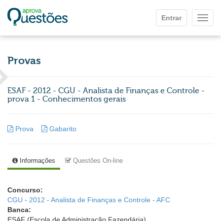
Ir para o conteúdo principal
Entrar
Mostr
Provas
ESAF - 2012 - CGU - Analista de Finanças e Controle -
prova 1 - Conhecimentos gerais
Prova
Gabarito
Informações
Questões On-line
Concurso:
CGU - 2012 - Analista de Finanças e Controle - AFC
Banca:
ESAF (Escola de Administração Fazendária)