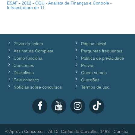
ESAF - 2012 - CGU - Analista de Finanças e Controle -
Infraestrutura de TI
2ª via do boleto
Página inicial
Assinatura Completa
Perguntas frequentes
Como funciona
Política de privacidade
Concursos
Provas
Disciplinas
Quem somos
Fale conosco
Questões
Notícias sobre concursos
Termos de uso
© Aprova Concursos - Al. Dr. Carlos de Carvalho, 1482 - Curitiba,