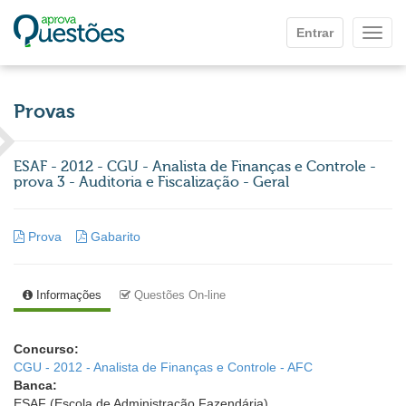
Ir para o conteúdo principal
Entrar
Mostr
Provas
ESAF - 2012 - CGU - Analista de Finanças e Controle -
prova 3 - Auditoria e Fiscalização - Geral
Prova
Gabarito
Informações
Questões On-line
Concurso:
CGU - 2012 - Analista de Finanças e Controle - AFC
Banca:
ESAF (Escola de Administração Fazendária)