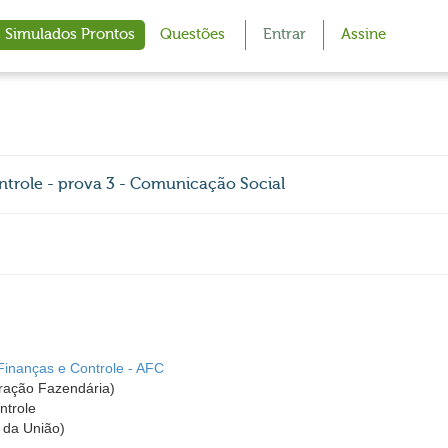
Simulados Prontos
Questões
Entrar
Assine
ontrole - prova 3 - Comunicação Social
Finanças e Controle - AFC
ração Fazendária)
ntrole
 da União)