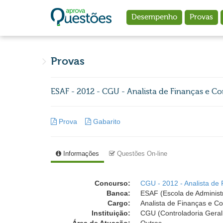
Ir para o conteúdo principal
Desempenho
Provas
Provas
ESAF - 2012 - CGU - Analista de Finanças e C
Prova
Gabarito
Informações
Questões On-line
Concurso:
CGU - 2012 - Analista de 
Banca:
ESAF (Escola de Administ
Cargo:
Analista de Finanças e Co
Instituição:
CGU (Controladoria Geral