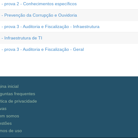
 - prova 2 - Conhecimentos específicos
e - Prevenção da Corrupção e Ouvidoria
 prova 3 - Auditoria e Fiscalização - Infraestrutura
- Infraestrutura de TI
 prova 3 - Auditoria e Fiscalização - Geral
ina inicial
guntas frequentes
ítica de privacidade
vas
em somos
stões
mos de uso