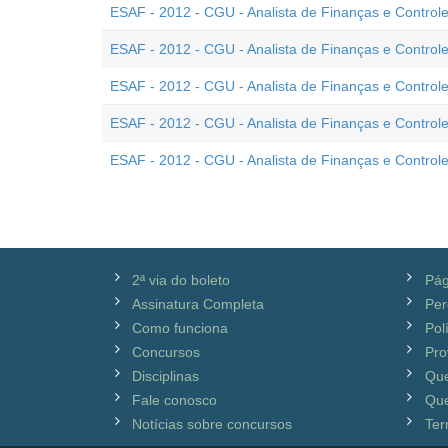
ESAF - 2012 - CGU - Analista de Finanças e Controle
ESAF - 2012 - CGU - Analista de Finanças e Control
ESAF - 2012 - CGU - Analista de Finanças e Controle -
ESAF - 2012 - CGU - Analista de Finanças e Controle 
ESAF - 2012 - CGU - Analista de Finanças e Controle -
2ª via do boleto
Pág
Assinatura Completa
Per
Como funciona
Pol
Concursos
Pro
Disciplinas
Qu
Fale conosco
Que
Notícias sobre concursos
Ter