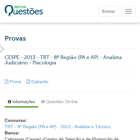
Ir para o conteúdo principal
Entrar
Mostr
Provas
CESPE - 2013 - TRT - 8ª Região (PA e AP) - Analista
Judiciário - Psicologia
Prova
Gabarito
Informações
Questões On-line
Concurso:
TRT - 8ª Região (PA e AP) - 2013 - Analista e Técnico
Banca:
Cebraspe (Cespe) (Centro de Seleção e de Promoção de