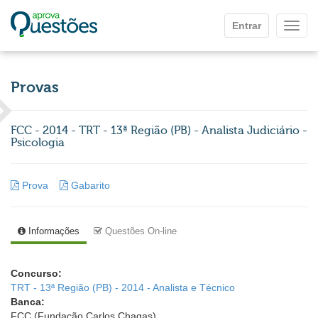
Ir para o conteúdo principal
Entrar
Mostr
Provas
FCC - 2014 - TRT - 13ª Região (PB) - Analista Judiciário -
Psicologia
Prova
Gabarito
Informações
Questões On-line
Concurso:
TRT - 13ª Região (PB) - 2014 - Analista e Técnico
Banca:
FCC (Fundação Carlos Chagas)