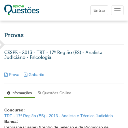
Ir para o conteúdo principal
Entrar
Mostr
Provas
CESPE - 2013 - TRT - 17ª Região (ES) - Analista
Judiciário - Psicologia
Prova
Gabarito
Informações
Questões On-line
Concurso:
TRT - 17ª Região (ES) - 2013 - Analista e Técnico Judiciário
Banca:
Cebraspe (Cespe) (Centro de Seleção e de Promoção de