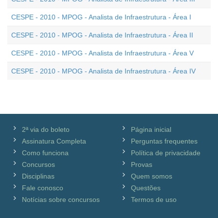
CESPE - 2010 - MPOG - Analista de Infraestrutura - Área I
CESPE - 2010 - MPOG - Analista de Infraestrutura - Área II
CESPE - 2010 - MPOG - Analista de Infraestrutura - Área V
CESPE - 2010 - MPOG - Analista de Infraestrutura - Área IV
2ª via do boleto
Página inicial
Assinatura Completa
Perguntas frequentes
Como funciona
Política de privacidade
Concursos
Provas
Disciplinas
Quem somos
Fale conosco
Questões
Notícias sobre concursos
Termos de uso