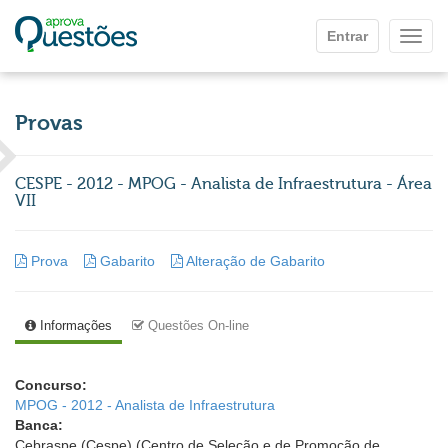
Ir para o conteúdo principal
Entrar
Mostr
Provas
CESPE - 2012 - MPOG - Analista de Infraestrutura - Área
VII
Prova
Gabarito
Alteração de Gabarito
Informações
Questões On-line
Concurso:
MPOG - 2012 - Analista de Infraestrutura
Banca:
Cebraspe (Cespe) (Centro de Seleção e de Promoção de