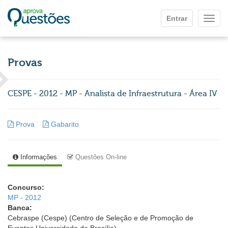
Ir para o conteúdo principal
Entrar
Mostr
Provas
CESPE - 2012 - MP - Analista de Infraestrutura - Área IV
Prova
Gabarito
Informações
Questões On-line
Concurso:
MP - 2012
Banca:
Cebraspe (Cespe) (Centro de Seleção e de Promoção de