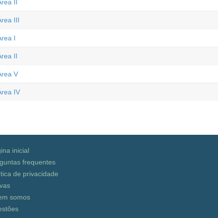
rea II
rea III
rea I
rea II
Área V
Área IV
ina inicial
guntas frequentes
ítica de privacidade
vas
em somos
stões