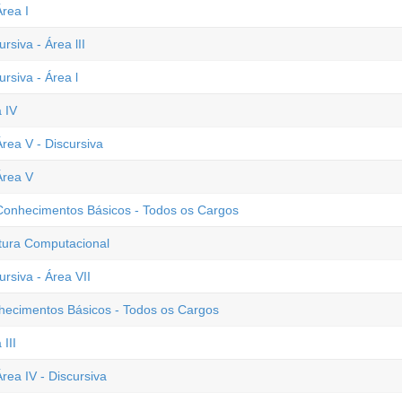
rea I
rsiva - Área lII
rsiva - Área l
 IV
rea V - Discursiva
Área V
 Conhecimentos Básicos - Todos os Cargos
tura Computacional
ursiva - Área VII
nhecimentos Básicos - Todos os Cargos
III
rea IV - Discursiva