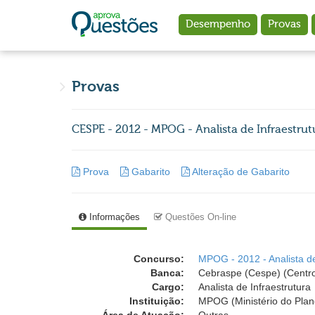
Ir para o conteúdo principal
Desempenho
Provas
Provas
CESPE - 2012 - MPOG - Analista de Infraestrutu
Prova
Gabarito
Alteração de Gabarito
Informações
Questões On-line
Concurso:
MPOG - 2012 - Analista de
Banca:
Cebraspe (Cespe) (Centro
Cargo:
Analista de Infraestrutura
Instituição:
MPOG (Ministério do Pla