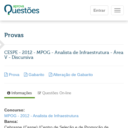
Ir para o conteúdo principal
Entrar
Mostr
Provas
CESPE - 2012 - MPOG - Analista de Infraestrutura - Área
V - Discursiva
Prova
Gabarito
Alteração de Gabarito
Informações
Questões On-line
Concurso:
MPOG - 2012 - Analista de Infraestrutura
Banca:
Cebraspe (Cespe) (Centro de Seleção e de Promoção de