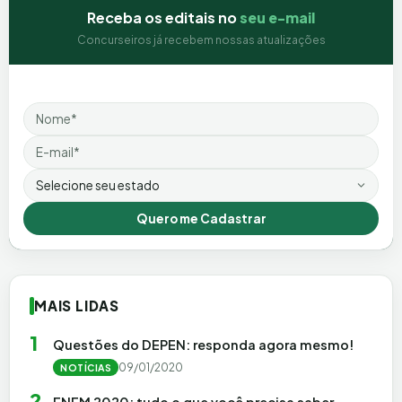
Receba os editais no
seu e-mail
Concurseiros já recebem nossas atualizações
Nome
Email
Estado
Quero me Cadastrar
MAIS LIDAS
1
Questões do DEPEN: responda agora mesmo!
09/01/2020
NOTÍCIAS
2
ENEM 2020: tudo o que você precisa saber