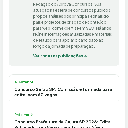
Redação do Aprova Concursos. Sua
atuação na esfera de concursos públicos
propõe análises dos principais editais do
país e projetos de criação de conteúdo
para web, com expertise em SEO. Há anos
reúne informações atualizadas e materiais
de estudo para apoiar o candidato ao
longo da jornada de preparação.
Ver todas as publicações →
Navegação de Post
← Anterior
Concurso Sefaz SP: Comissão é formada para
edital com 60 vagas
Próxima →
Concurso Prefeitura de Cajuru SP 2026: Edital
Publicado com Vagas para Todos os Níveis!