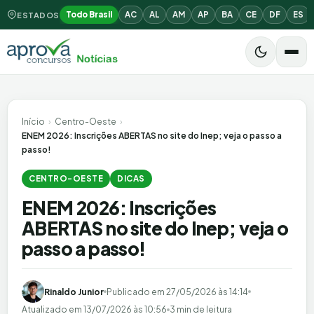
Todo Brasil
AC
AL
AM
AP
BA
CE
DF
ES
ESTADOS
Início
›
Centro-Oeste
›
ENEM 2026: Inscrições ABERTAS no site do Inep; veja o passo a
passo!
CENTRO-OESTE
DICAS
ENEM 2026: Inscrições
ABERTAS no site do Inep; veja o
passo a passo!
Rinaldo Junior
Publicado em
27/05/2026 às 14:14
Atualizado em
13/07/2026 às 10:56
3 min de leitura