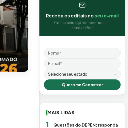
Receba os editais no
seu e-mail
Concurseiros já recebem nossas
atualizações
Nome
Email
Estado
Quero me Cadastrar
MAIS LIDAS
1
Questões do DEPEN: responda