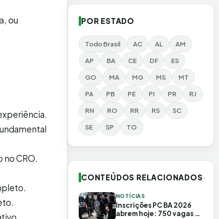
a, ou
POR ESTADO
Todo Brasil
AC
AL
AM
AP
BA
CE
DF
ES
GO
MA
MG
MS
MT
PA
PB
PE
PI
PR
RJ
RN
RO
RR
RS
SC
experiência.
SE
SP
TO
 fundamental
ro no CRO.
CONTEÚDOS RELACIONADOS
mpleto.
NOTÍCIAS
eto.
Inscrições PC BA 2026
abrem hoje: 750 vagas e
tivo.