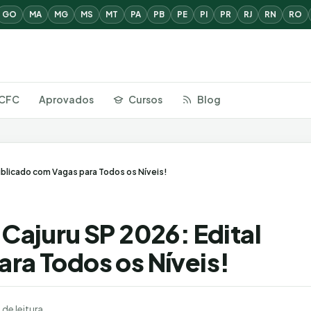
GO
MA
MG
MS
MT
PA
PB
PE
PI
PR
RJ
RN
RO
CFC
Aprovados
Cursos
Blog
ublicado com Vagas para Todos os Níveis!
Cajuru SP 2026: Edital
ra Todos os Níveis!
 de leitura