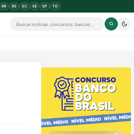
RR
RS
SC
SE
SP
TO
Buscar por:
Buscar