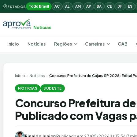
Todo Brasil
AC
AL
AM
AP
BA
CE
DF
ES
ESTADOS
Início
Notícias
Regiões
Carreiras
OAB
Início
›
Notícias
›
Concurso Prefeitura de Cajuru SP 2026: Edital P
NOTÍCIAS
SUDESTE
Concurso Prefeitura de 
Publicado com Vagas pa
Rinaldo Junior
Publicado em
27/05/2026 às 15:34
7 min