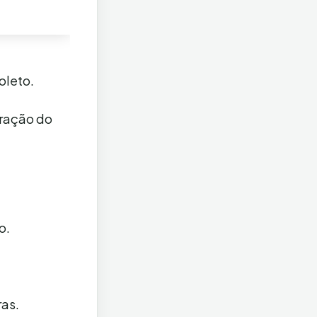
oleto.
eração do
o.
ras.