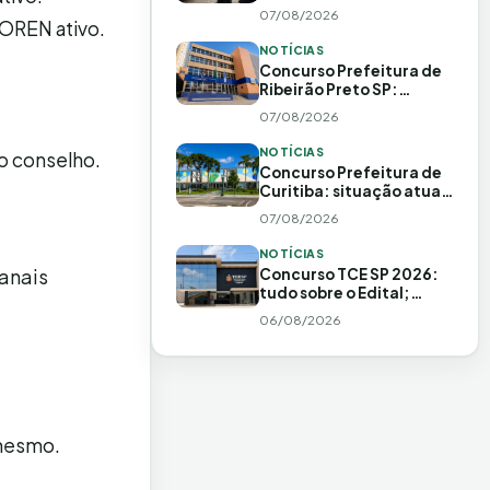
como fazer
07/08/2026
COREN ativo.
NOTÍCIAS
Concurso Prefeitura de
Ribeirão Preto SP:
situação atual e
07/08/2026
histórico
NOTÍCIAS
no conselho.
Concurso Prefeitura de
Curitiba: situação atual,
banca e 348 vagas
07/08/2026
previstas
NOTÍCIAS
anais
Concurso TCE SP 2026:
tudo sobre o Edital;
inscrições adiadas!
06/08/2026
Salário de R$20 MIL
 mesmo.