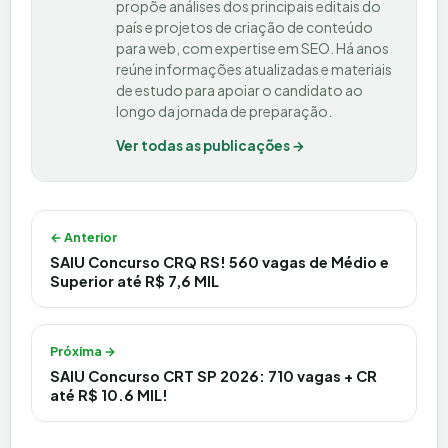
propõe análises dos principais editais do
país e projetos de criação de conteúdo
para web, com expertise em SEO. Há anos
reúne informações atualizadas e materiais
de estudo para apoiar o candidato ao
longo da jornada de preparação.
Ver todas as publicações →
Navegação de Post
← Anterior
SAIU Concurso CRQ RS! 560 vagas de Médio e
Superior até R$ 7,6 MIL
Próxima →
SAIU Concurso CRT SP 2026: 710 vagas + CR
até R$ 10.6 MIL!