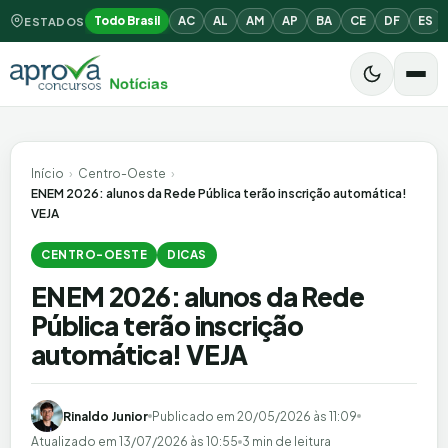
Todo Brasil
AC
AL
AM
AP
BA
CE
DF
ES
ESTADOS
Início
›
Centro-Oeste
›
ENEM 2026: alunos da Rede Pública terão inscrição automática!
VEJA
CENTRO-OESTE
DICAS
ENEM 2026: alunos da Rede
Pública terão inscrição
automática! VEJA
Rinaldo Junior
Publicado em
20/05/2026 às 11:09
Atualizado em
13/07/2026 às 10:55
3 min de leitura