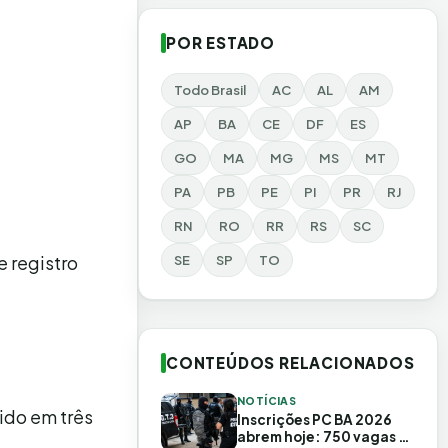
POR ESTADO
Todo Brasil
AC
AL
AM
AP
BA
CE
DF
ES
GO
MA
MG
MS
MT
PA
PB
PE
PI
PR
RJ
RN
RO
RR
RS
SC
e registro
SE
SP
TO
CONTEÚDOS RELACIONADOS
NOTÍCIAS
dido em três
Inscrições PC BA 2026
abrem hoje: 750 vagas e