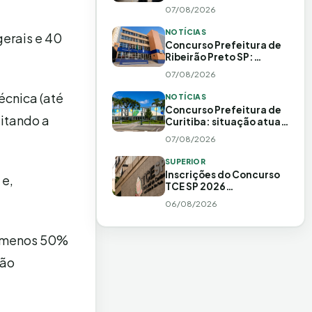
como fazer
07/08/2026
NOTÍCIAS
erais e 40
Concurso Prefeitura de
Ribeirão Preto SP:
situação atual e
07/08/2026
histórico
técnica (até
NOTÍCIAS
Concurso Prefeitura de
eitando a
Curitiba: situação atual,
banca e 348 vagas
07/08/2026
previstas
SUPERIOR
Inscrições do Concurso
 e,
TCE SP 2026
prorrogadas até 20 de
06/08/2026
agosto!
o menos 50%
rão