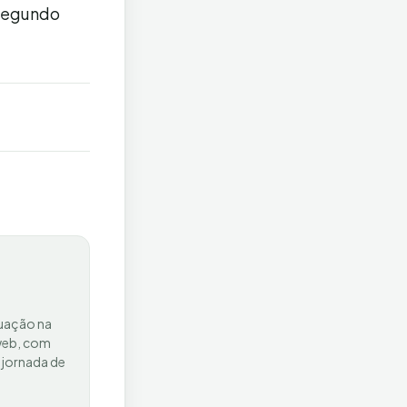
 segundo
tuação na
 web, com
 jornada de