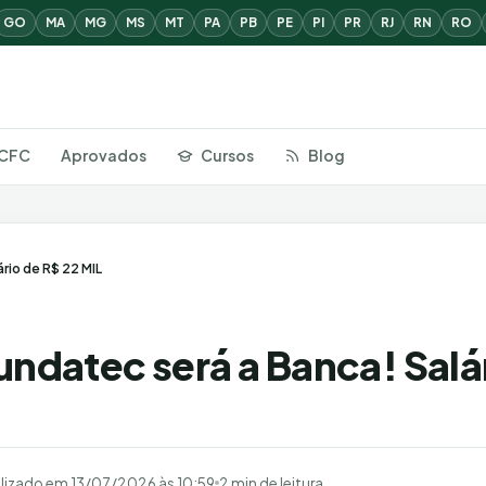
GO
MA
MG
MS
MT
PA
PB
PE
PI
PR
RJ
RN
RO
CFC
Aprovados
Cursos
Blog
rio de R$ 22 MIL
undatec será a Banca! Salá
lizado em
13/07/2026 às 10:59
2 min de leitura