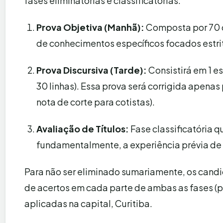
fases eliminatórias e classificatórias:
Prova Objetiva (Manhã):
Composta por 70 q
de conhecimentos específicos focados estr
Prova Discursiva (Tarde):
Consistirá em 1 es
30 linhas). Essa prova será corrigida apenas
nota de corte para cotistas).
Avaliação de Títulos:
Fase classificatória 
fundamentalmente, a experiência prévia de
Para não ser eliminado sumariamente, os cand
de acertos em cada parte de ambas as fases (p
aplicadas na capital, Curitiba.