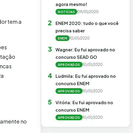
agora mesmo!
09/01/2020
NOTÍCIAS
dor tem a
2
ENEM 2020: tudo o que você
precisa saber
10/01/2020
ENEM
ões
3
Wagner: Eu fui aprovado no
atação
concurso SEAD GO
10/01/2020
APROVADOS
ancas
4
ra
Ludmila: Eu fui aprovado no
concurso ENEM
10/01/2020
APROVADOS
5
Vitória: Eu fui aprovado no
concurso ENEM
10/01/2020
APROVADOS
ivamente no