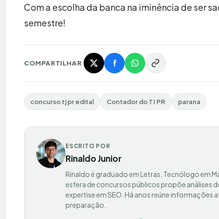
Com a escolha da banca na iminência de ser sa
semestre!
COMPARTILHAR
concurso tj pr edital
Contador do TJ PR
parana
ESCRITO POR
Rinaldo Junior
Rinaldo é graduado em Letras, Tecnólogo em Ma
esfera de concursos públicos propõe análises do
expertise em SEO. Há anos reúne informações at
preparação.