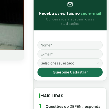
Receba os editais no
seu e-mail
Concurseiros já recebem nossas
atualizações
Nome
Email
Estado
Quero me Cadastrar
MAIS LIDAS
1
Questões do DEPEN: responda