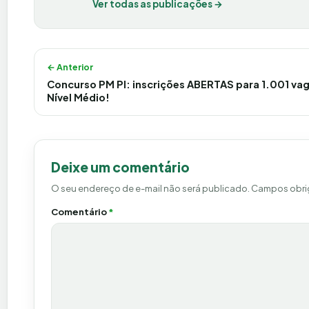
Ver todas as publicações →
Navegação de Post
← Anterior
Concurso PM PI: inscrições ABERTAS para 1.001 va
Nível Médio!
Deixe um comentário
O seu endereço de e-mail não será publicado.
Campos obri
Comentário
*