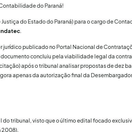
 Contabilidade do Paraná!
e Justiça do Estado do Paraná) para o cargo de Conta
undatec
.
r jurídico publicado no Portal Nacional de Contrataç
 O documento concluiu pela viabilidade legal da contr
icitação) após o tribunal analisar propostas de dez b
 agora apenas da autorização final da Desembargado
l do tribunal, visto que o último edital focado exclus
m 2008).