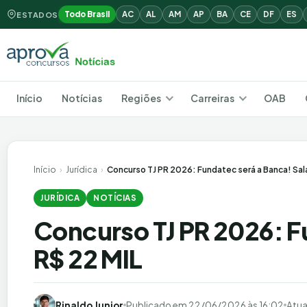
Todo Brasil
AC
AL
AM
AP
BA
CE
DF
ES
ESTADOS
Início
Notícias
Regiões
Carreiras
OAB
Início
›
Jurídica
›
Concurso TJ PR 2026: Fundatec será a Banca! Salá
JURÍDICA
NOTÍCIAS
Concurso TJ PR 2026: F
R$ 22 MIL
Rinaldo Junior
Publicado em
22/06/2026 às 16:02
Atua