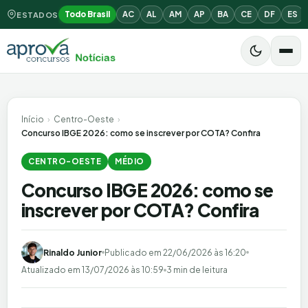
Todo Brasil
AC
AL
AM
AP
BA
CE
DF
ES
ESTADOS
Início
›
Centro-Oeste
›
Concurso IBGE 2026: como se inscrever por COTA? Confira
CENTRO-OESTE
MÉDIO
Concurso IBGE 2026: como se
inscrever por COTA? Confira
Rinaldo Junior
Publicado em
22/06/2026 às 16:20
Atualizado em
13/07/2026 às 10:59
3 min de leitura