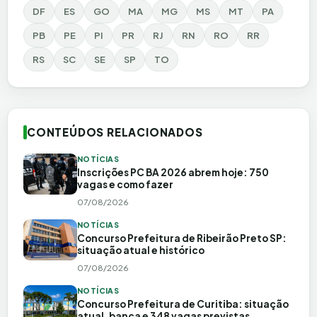
DF
ES
GO
MA
MG
MS
MT
PA
PB
PE
PI
PR
RJ
RN
RO
RR
RS
SC
SE
SP
TO
CONTEÚDOS RELACIONADOS
NOTÍCIAS
Inscrições PC BA 2026 abrem hoje: 750
vagas e como fazer
07/08/2026
NOTÍCIAS
Concurso Prefeitura de Ribeirão Preto SP:
situação atual e histórico
07/08/2026
NOTÍCIAS
Concurso Prefeitura de Curitiba: situação
atual, banca e 348 vagas previstas