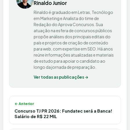
Rinaldo Junior
Rinaldo é graduado em Letras, Tecnólogo
em Marketing e Analista do time de
Redação do Aprova Concursos. Sua
atuação na esfera de concursos públicos
propõe análises dos principais editais do
país e projetos de criação de conteúdo
para web, com expertise em SEO. Há anos
reúne informações atualizadas e materiais
de estudo para apoiar o candidato ao
longo da jornada de preparação.
Ver todas as publicações →
Navegação de Post
← Anterior
Concurso TJ PR 2026: Fundatec será a Banca!
Salário de R$ 22 MIL