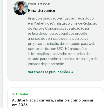
ESCRITO POR
Rinaldo Junior
Rinaldo é graduado em Letras, Tecnólogo
em Marketing e Analista do time de Redação
do Aprova Concursos. Sua atuação na
esfera de concursos públicos propõe
análises dos principais editais do país e
projetos de criação de conteúdo para web,
com expertise em SEO. Há anos reúne
informações atualizadas e materiais de
estudo para apoiar o candidato ao longo da
jornada de preparação.
Ver todas as publicações →
Navegação de Post
← Anterior
Auditor Fiscal: carreira, salário e como passar
em 2026