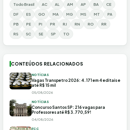
Todo Brasil
AC
AL
AM
AP
BA
CE
DF
ES
GO
MA
MG
MS
MT
PA
PB
PE
PI
PR
RJ
RN
RO
RR
RS
SC
SE
SP
TO
CONTEÚDOS RELACIONADOS
NOTÍCIAS
Vagas Transpetro 2026: 4.171 em 4 editais e
até R$ 15 mil
05/08/2026
NOTÍCIAS
Concurso Santos SP: 216 vagas para
Professores até R$ 3.770,59!
04/08/2026
FCC