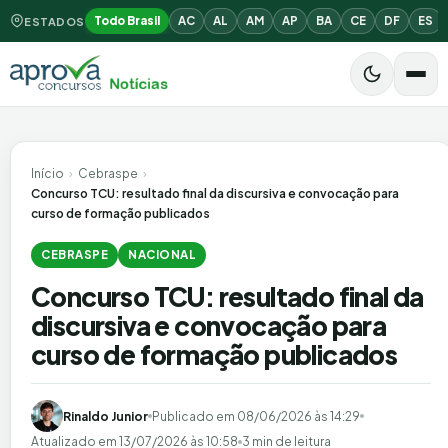
Todo Brasil
AC
AL
AM
AP
BA
CE
DF
ES
ESTADOS
Início
›
Cebraspe
›
Concurso TCU: resultado final da discursiva e convocação para
curso de formação publicados
CEBRASPE
NACIONAL
Concurso TCU: resultado final da
discursiva e convocação para
curso de formação publicados
Rinaldo Junior
Publicado em
08/06/2026 às 14:29
Atualizado em
13/07/2026 às 10:58
3 min de leitura