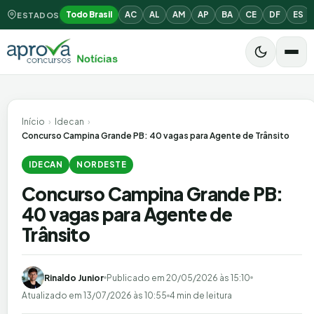
Todo Brasil
AC
AL
AM
AP
BA
CE
DF
ES
ESTADOS
Início
›
Idecan
›
Concurso Campina Grande PB: 40 vagas para Agente de Trânsito
IDECAN
NORDESTE
Concurso Campina Grande PB:
40 vagas para Agente de
Trânsito
Rinaldo Junior
Publicado em
20/05/2026 às 15:10
Atualizado em
13/07/2026 às 10:55
4 min de leitura