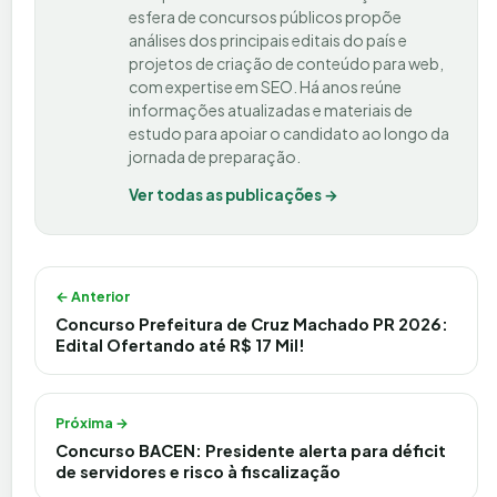
esfera de concursos públicos propõe
análises dos principais editais do país e
projetos de criação de conteúdo para web,
com expertise em SEO. Há anos reúne
informações atualizadas e materiais de
estudo para apoiar o candidato ao longo da
jornada de preparação.
Ver todas as publicações →
Navegação de Post
← Anterior
Concurso Prefeitura de Cruz Machado PR 2026:
Edital Ofertando até R$ 17 Mil!
Próxima →
Concurso BACEN: Presidente alerta para déficit
de servidores e risco à fiscalização