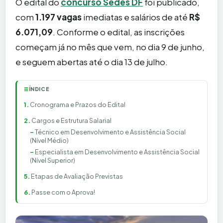
O edital do
concurso Sedes DF
foi publicado,
com
1.197 vagas
imediatas e salários de até
R$
6.071,09
. Conforme o edital, as inscrições
começam já no mês que vem, no dia 9 de junho,
e seguem abertas até o dia 13 de julho.
ÍNDICE
☰
Cronograma e Prazos do Edital
Cargos e Estrutura Salarial
Técnico em Desenvolvimento e Assistência Social
(Nível Médio)
Especialista em Desenvolvimento e Assistência Social
(Nível Superior)
Etapas de Avaliação Previstas
Passe com o Aprova!