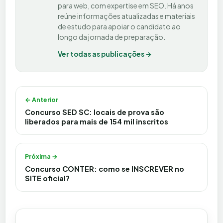
para web, com expertise em SEO. Há anos
reúne informações atualizadas e materiais
de estudo para apoiar o candidato ao
longo da jornada de preparação.
Ver todas as publicações →
Navegação de Post
← Anterior
Concurso SED SC: locais de prova são
liberados para mais de 154 mil inscritos
Próxima →
Concurso CONTER: como se INSCREVER no
SITE oficial?