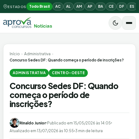
Todo Brasil
AC
AL
AM
AP
BA
CE
DF
ES
ESTADOS
Início
›
Administrativa
›
Concurso Sedes DF: Quando começa o período de inscrições?
ADMINISTRATIVA
CENTRO-OESTE
Concurso Sedes DF: Quando
começa o período de
inscrições?
Rinaldo Junior
Publicado em
15/05/2026 às 14:05
Atualizado em
13/07/2026 às 10:55
3 min de leitura