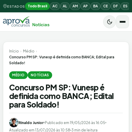
Todo Brasil
AC
AL
AM
AP
BA
CE
DF
ES
ESTADOS
Início
›
Médio
›
Concurso PM SP: Vunesp é definida como BANCA; Edital para
Soldado!
MÉDIO
NOTÍCIAS
Concurso PM SP: Vunesp é
definida como BANCA; Edital
para Soldado!
Rinaldo Junior
Publicado em
19/05/2026 às 16:05
Atualizado em
13/07/2026 às 10:58
3 min de leitura