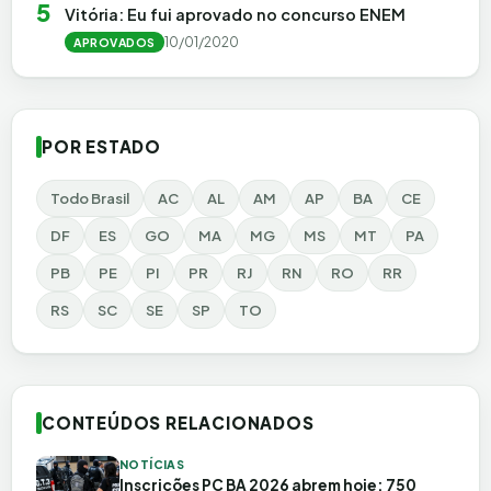
5
Vitória: Eu fui aprovado no concurso ENEM
10/01/2020
APROVADOS
POR ESTADO
Todo Brasil
AC
AL
AM
AP
BA
CE
DF
ES
GO
MA
MG
MS
MT
PA
PB
PE
PI
PR
RJ
RN
RO
RR
RS
SC
SE
SP
TO
CONTEÚDOS RELACIONADOS
NOTÍCIAS
Inscrições PC BA 2026 abrem hoje: 750