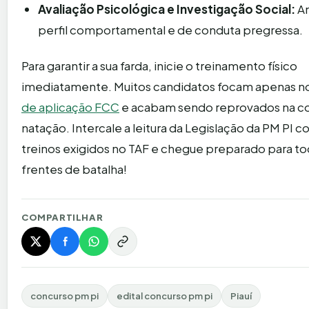
Avaliação Psicológica e Investigação Social:
An
perfil comportamental e de conduta pregressa.
Para garantir a sua farda, inicie o treinamento físico
imediatamente. Muitos candidatos focam apenas n
de aplicação FCC
e acabam sendo reprovados na cor
natação. Intercale a leitura da Legislação da PM PI c
treinos exigidos no TAF e chegue preparado para to
frentes de batalha!
COMPARTILHAR
concurso pm pi
edital concurso pm pi
Piauí