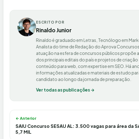
ESCRITO POR
Rinaldo Junior
Rinaldo é graduado em Letras, Tecnólogo em Mark
Analista do time de Redação do Aprova Concursos
atuação na esfera de concursos públicos propõe a
dos principais editais do país e projetos de criação
conteúdo para web, com expertise em SEO. Há ano
informações atualizadas e materiais de estudo par
candidato ao longo da jornada de preparação.
Ver todas as publicações →
Navegação de Post
← Anterior
SAIU Concurso SESAU AL: 3.500 vagas para área da 
5,7 MIL