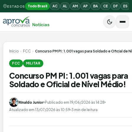
Todo Brasil
AC
AL
AM
AP
BA
CE
DF
ES
ESTADOS
Início
›
FCC
›
Concurso PM PI: 1.001 vagas para Soldado e Oficial de N
FCC
MILITAR
Concurso PM PI: 1.001 vagas para
Soldado e Oficial de Nível Médio!
Rinaldo Junior
Publicado em
19/06/2026 às 14:28
Atualizado em
13/07/2026 às 10:59
3 min de leitura