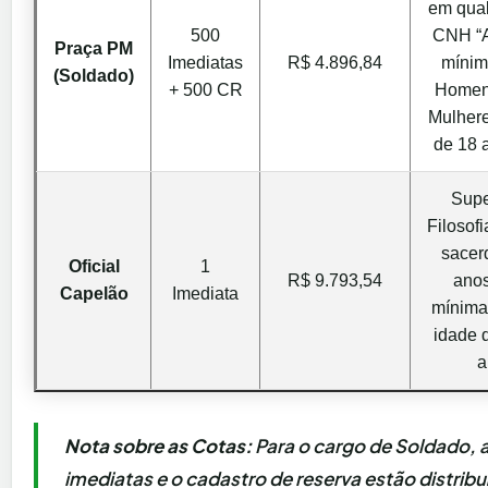
em qual
500
CNH “A
Praça PM
Imediatas
R$ 4.896,84
mínim
(Soldado)
+ 500 CR
Homen
Mulhere
de 18 
Supe
Filosofi
sacer
Oficial
1
R$ 9.793,54
anos
Capelão
Imediata
mínima
idade 
a
Nota sobre as Cotas:
Para o cargo de Soldado, 
imediatas e o cadastro de reserva estão distrib