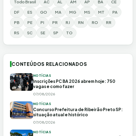
Todo Brasil
AC
AL
AM
AP
BA
CE
DF
ES
GO
MA
MG
MS
MT
PA
PB
PE
PI
PR
RJ
RN
RO
RR
RS
SC
SE
SP
TO
CONTEÚDOS RELACIONADOS
NOTÍCIAS
Inscrições PC BA 2026 abrem hoje: 750
vagas e como fazer
07/08/2026
NOTÍCIAS
Concurso Prefeitura de Ribeirão Preto SP:
situação atual e histórico
07/08/2026
NOTÍCIAS