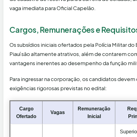
vaga imediata para Oficial Capelão.
Cargos, Remunerações e Requisito
Os subsídios iniciais ofertados pela Polícia Militar d
Piauí são altamente atrativos, além de contarem co
vantagens inerentes ao desempenho da função milit
Para ingressar na corporação, os candidatos devem
exigências rigorosas previstas no edital:
Cargo
Remuneração
Req
Vagas
Ofertado
Inicial
Pri
Superio