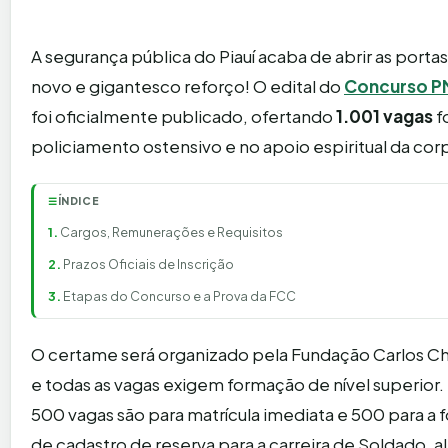
A segurança pública do Piauí acaba de abrir as porta
novo e gigantesco reforço! O edital do
Concurso PM
foi oficialmente publicado, ofertando
1.001 vagas
f
policiamento ostensivo e no apoio espiritual da cor
ÍNDICE
☰
Cargos, Remunerações e Requisitos
Prazos Oficiais de Inscrição
Etapas do Concurso e a Prova da FCC
O certame será organizado pela Fundação Carlos C
e todas as vagas exigem formação de nível superior. 
500 vagas são para matrícula imediata e 500 para a
de cadastro de reserva para a carreira de Soldado, a