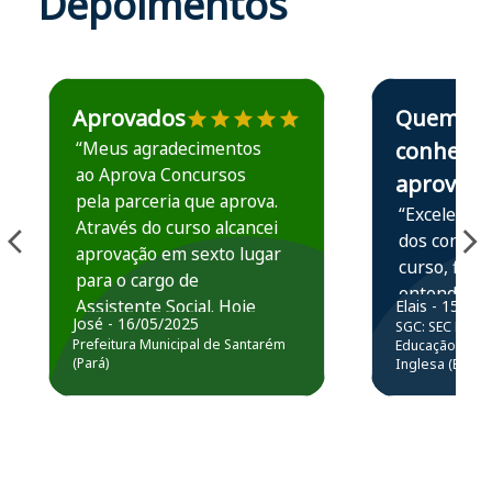
Depoimentos
Estudante José recomenda o Aprova Concursos em depoime
Estudante Elais
Aprovados
Quem
“Meus agradecimentos
conhece,
ao Aprova Concursos
aprova
pela parceria que aprova.
“Excelente 
Através do curso alcancei
dos conteú
aprovação em sexto lugar
curso, ficou
para o cargo de
entender e
Assistente Social. Hoje
Elais - 15/07
prática atr
José - 16/05/2025
SGC: SEC BA - 
estou atuando na
resolução 
Prefeitura Municipal de Santarém
Educação Básic
Prefeitura de Santarém.
(Pará)
Inglesa (Edital
questões.”
Obrigado ao professores
e ao APROVA!”