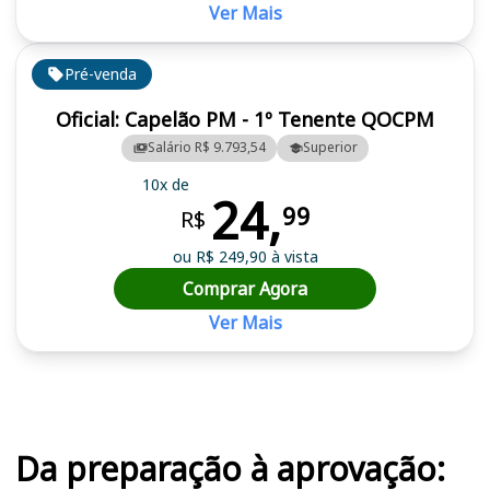
Ver Mais
Pré-venda
Oficial: Capelão PM - 1º Tenente QOCPM
Salário R$ 9.793,54
Superior
10x de
24,
99
R$
ou R$ 249,90 à vista
Comprar Agora
Ver Mais
Cursos em destaque para passar no concurso PM PI
Da preparação à aprovação: