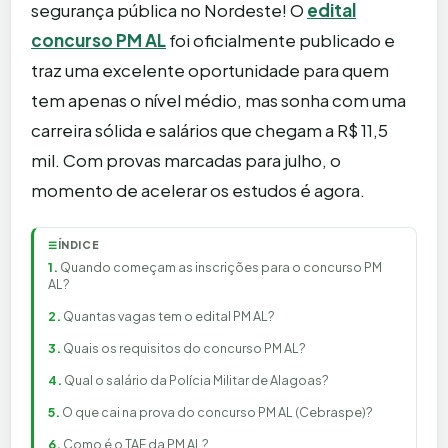
segurança pública no Nordeste! O
edital
concurso PM AL
foi oficialmente publicado e
traz uma excelente oportunidade para quem
tem apenas o nível médio, mas sonha com uma
carreira sólida e salários que chegam a R$ 11,5
mil. Com provas marcadas para julho, o
momento de acelerar os estudos é agora.
ÍNDICE
☰
Quando começam as inscrições para o concurso PM
AL?
Quantas vagas tem o edital PM AL?
Quais os requisitos do concurso PM AL?
Qual o salário da Polícia Militar de Alagoas?
O que cai na prova do concurso PM AL (Cebraspe)?
Como é o TAF da PM AL?