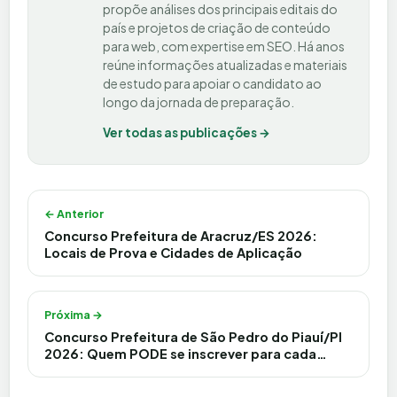
propõe análises dos principais editais do
país e projetos de criação de conteúdo
para web, com expertise em SEO. Há anos
reúne informações atualizadas e materiais
de estudo para apoiar o candidato ao
longo da jornada de preparação.
Ver todas as publicações →
Navegação de Post
← Anterior
Concurso Prefeitura de Aracruz/ES 2026:
Locais de Prova e Cidades de Aplicação
Próxima →
Concurso Prefeitura de São Pedro do Piauí/PI
2026: Quem PODE se inscrever para cada
cargo?