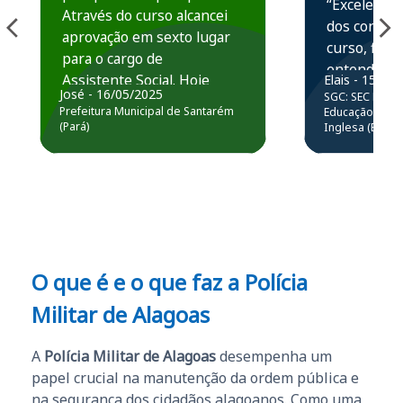
“Excelente 
Através do curso alcancei
dos conteú
aprovação em sexto lugar
curso, ficou
para o cargo de
entender e
Assistente Social. Hoje
Elais - 15/07
prática atr
José - 16/05/2025
SGC: SEC BA - 
estou atuando na
resolução 
Prefeitura Municipal de Santarém
Educação Básic
Prefeitura de Santarém.
(Pará)
Inglesa (Edital
questões.”
Obrigado ao professores
e ao APROVA!”
O que é e o que faz a Polícia
Militar de Alagoas
A
Polícia Militar de Alagoas
desempenha um
papel crucial na manutenção da ordem pública e
na segurança dos cidadãos alagoanos. Como uma