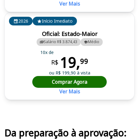
Ver Mais
2026
Início Imediato
Oficial: Estado-Maior
Salário R$ 3.874,43
Médio
10x de
19,
99
R$
ou R$ 199,90 à vista
Comprar Agora
Ver Mais
Cursos em destaque para passar no concurso PM AL
Da preparação à aprovação: