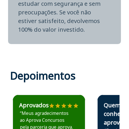
estudar com segurança e sem
preocupações. Se você não
estiver satisfeito, devolvemos
100% do valor investido.
Depoimentos
Estudante José recomenda o Aprova Concursos em depoime
Estudante Elais
Aprovados
Quem
“Meus agradecimentos
conhece,
ao Aprova Concursos
aprova
pela parceria que aprova.