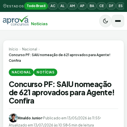
Todo Brasil
AC
AL
AM
AP
BA
CE
DF
ES
ESTADOS
Início
›
Nacional
›
Concurso PF: SAIU nomeação de 621 aprovados para Agente!
Confira
NACIONAL
NOTÍCIAS
Concurso PF: SAIU nomeação
de 621 aprovados para Agente!
Confira
Rinaldo Junior
Publicado em
13/05/2026 às 11:55
Atualizado em
13/07/2026 às 10:58
5 min de leitura