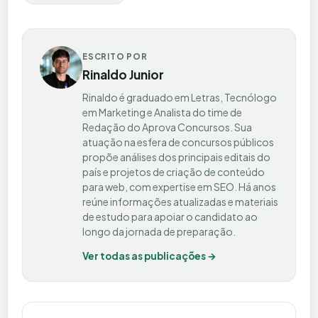
ESCRITO POR
Rinaldo Junior
Rinaldo é graduado em Letras, Tecnólogo
em Marketing e Analista do time de
Redação do Aprova Concursos. Sua
atuação na esfera de concursos públicos
propõe análises dos principais editais do
país e projetos de criação de conteúdo
para web, com expertise em SEO. Há anos
reúne informações atualizadas e materiais
de estudo para apoiar o candidato ao
longo da jornada de preparação.
Ver todas as publicações →
Navegação de Post