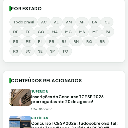
POR ESTADO
Todo Brasil
AC
AL
AM
AP
BA
CE
DF
ES
GO
MA
MG
MS
MT
PA
PB
PE
PI
PR
RJ
RN
RO
RR
RS
SC
SE
SP
TO
CONTEÚDOS RELACIONADOS
SUPERIOR
Inscrições do Concurso TCE SP 2026
prorrogadas até 20 de agosto!
06/08/2026
NOTÍCIAS
Concurso TCE SP 2026: tudo sobre o Edital;