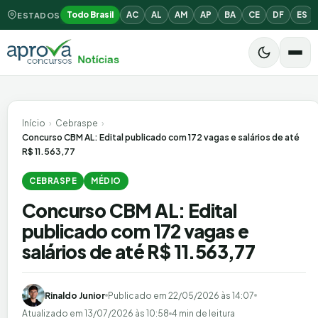
Todo Brasil
AC
AL
AM
AP
BA
CE
DF
ES
ESTADOS
Início
›
Cebraspe
›
Concurso CBM AL: Edital publicado com 172 vagas e salários de até
R$ 11.563,77
CEBRASPE
MÉDIO
Concurso CBM AL: Edital
publicado com 172 vagas e
salários de até R$ 11.563,77
Rinaldo Junior
Publicado em
22/05/2026 às 14:07
Atualizado em
13/07/2026 às 10:58
4 min de leitura