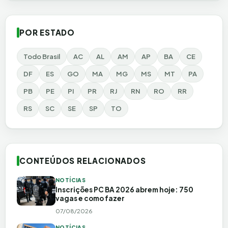
POR ESTADO
Todo Brasil
AC
AL
AM
AP
BA
CE
DF
ES
GO
MA
MG
MS
MT
PA
PB
PE
PI
PR
RJ
RN
RO
RR
RS
SC
SE
SP
TO
CONTEÚDOS RELACIONADOS
NOTÍCIAS
Inscrições PC BA 2026 abrem hoje: 750
vagas e como fazer
07/08/2026
NOTÍCIAS