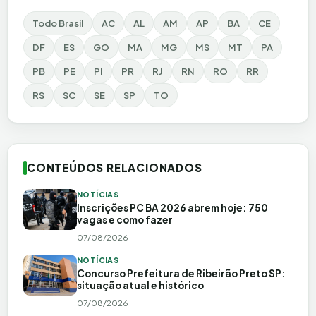
Todo Brasil
AC
AL
AM
AP
BA
CE
DF
ES
GO
MA
MG
MS
MT
PA
PB
PE
PI
PR
RJ
RN
RO
RR
RS
SC
SE
SP
TO
CONTEÚDOS RELACIONADOS
NOTÍCIAS
Inscrições PC BA 2026 abrem hoje: 750
vagas e como fazer
07/08/2026
NOTÍCIAS
Concurso Prefeitura de Ribeirão Preto SP:
situação atual e histórico
07/08/2026