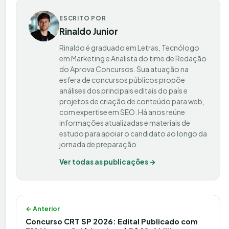
ESCRITO POR
Rinaldo Junior
Rinaldo é graduado em Letras, Tecnólogo
em Marketing e Analista do time de Redação
do Aprova Concursos. Sua atuação na
esfera de concursos públicos propõe
análises dos principais editais do país e
projetos de criação de conteúdo para web,
com expertise em SEO. Há anos reúne
informações atualizadas e materiais de
estudo para apoiar o candidato ao longo da
jornada de preparação.
Ver todas as publicações →
Navegação de Post
← Anterior
Concurso CRT SP 2026: Edital Publicado com