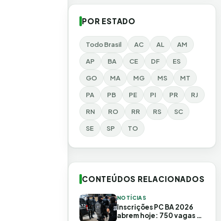
POR ESTADO
Todo Brasil
AC
AL
AM
AP
BA
CE
DF
ES
GO
MA
MG
MS
MT
PA
PB
PE
PI
PR
RJ
RN
RO
RR
RS
SC
SE
SP
TO
CONTEÚDOS RELACIONADOS
NOTÍCIAS
Inscrições PC BA 2026
abrem hoje: 750 vagas e