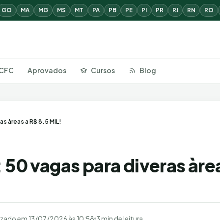
GO
MA
MG
MS
MT
PA
PB
PE
PI
PR
RJ
RN
RO
CFC
Aprovados
Cursos
Blog
as àreas a R$ 8.5 MIL!
50 vagas para diveras àre
izado em
13/07/2026 às 10:58
3 min de leitura