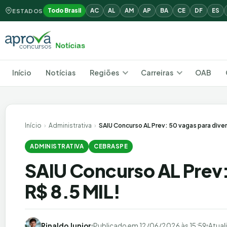
Todo Brasil
AC
AL
AM
AP
BA
CE
DF
ES
ESTADOS
Início
Notícias
Regiões
Carreiras
OAB
Início
›
Administrativa
›
SAIU Concurso AL Prev: 50 vagas para diver
ADMINISTRATIVA
CEBRASPE
SAIU Concurso AL Prev: 
R$ 8.5 MIL!
Rinaldo Junior
Publicado em
12/06/2026 às 15:59
Atual