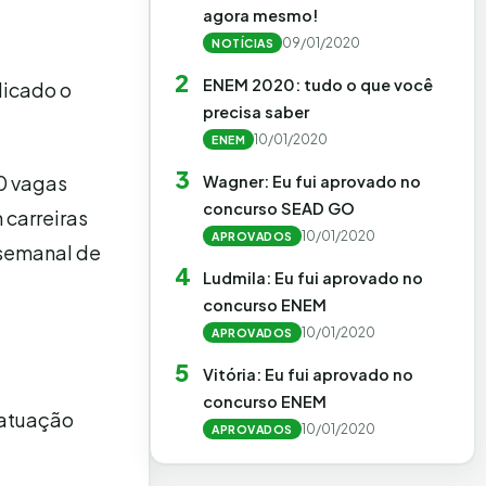
agora mesmo!
09/01/2020
NOTÍCIAS
2
ENEM 2020: tudo o que você
licado o
precisa saber
10/01/2020
ENEM
3
0 vagas
Wagner: Eu fui aprovado no
concurso SEAD GO
 carreiras
10/01/2020
APROVADOS
 semanal de
4
Ludmila: Eu fui aprovado no
concurso ENEM
10/01/2020
APROVADOS
5
Vitória: Eu fui aprovado no
concurso ENEM
 atuação
10/01/2020
APROVADOS