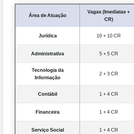
Vagas (Imediatas +
Área de Atuação
CR)
Jurídica
10 + 10 CR
Administrativa
5 + 5 CR
Tecnologia da
2 + 3 CR
Informação
Contábil
1 + 4 CR
Financeira
1 + 4 CR
Serviço Social
1 + 4 CR