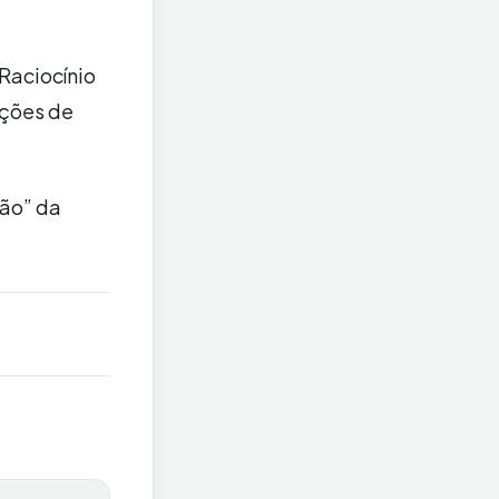
Raciocínio
oções de
ção” da