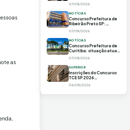
como fazer
07/08/2026
NOTÍCIAS
pessoas
Concurso Prefeitura de
Ribeirão Preto SP:
situação atual e
07/08/2026
histórico
NOTÍCIAS
Concurso Prefeitura de
Curitiba: situação atual,
banca e 348 vagas
07/08/2026
previstas
note as
SUPERIOR
Inscrições do Concurso
TCE SP 2026
prorrogadas até 20 de
06/08/2026
agosto!
renda,