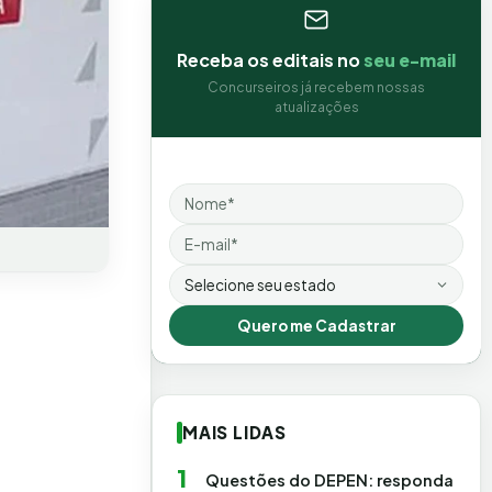
Receba os editais no
seu e-mail
Concurseiros já recebem nossas
atualizações
Nome
Email
Estado
Quero me Cadastrar
MAIS LIDAS
1
Questões do DEPEN: responda