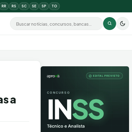
RR
RS
SC
SE
SP
TO
Buscar por:
Buscar
as a