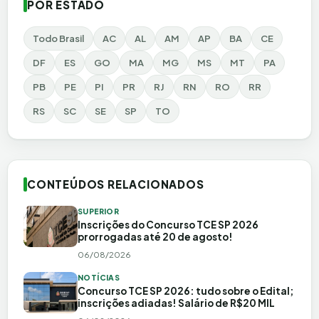
POR ESTADO
Todo Brasil
AC
AL
AM
AP
BA
CE
DF
ES
GO
MA
MG
MS
MT
PA
PB
PE
PI
PR
RJ
RN
RO
RR
RS
SC
SE
SP
TO
CONTEÚDOS RELACIONADOS
SUPERIOR
Inscrições do Concurso TCE SP 2026
prorrogadas até 20 de agosto!
06/08/2026
NOTÍCIAS
Concurso TCE SP 2026: tudo sobre o Edital;
inscrições adiadas! Salário de R$20 MIL