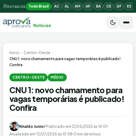
Todo Brasil
AC
AL
AM
AP
BA
CE
DF
ES
ESTADOS
Início
›
Centro-Oeste
›
CNU 1: novo chamamento para vagas temporárias é publicado!
Confira
CENTRO-OESTE
MÉDIO
CNU 1: novo chamamento para
vagas temporárias é publicado!
Confira
Rinaldo Junior
Publicado em
21/05/2026 às 14:01
Atualizado em
13/07/2026 às 10:58
3 min de leitura