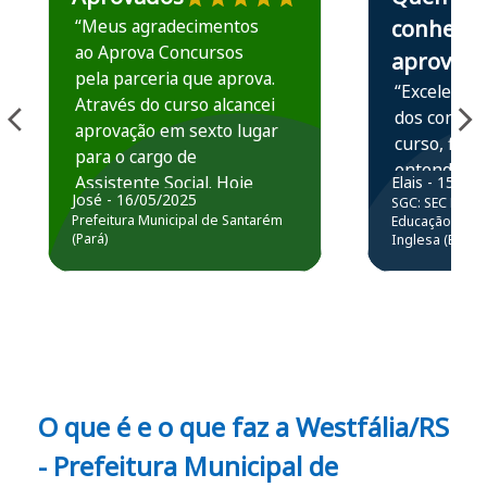
“Meus agradecimentos
conhece,
ao Aprova Concursos
aprova
pela parceria que aprova.
“Excelente 
Através do curso alcancei
dos conteú
aprovação em sexto lugar
curso, ficou
para o cargo de
entender e
Assistente Social. Hoje
Elais - 15/07
prática atr
José - 16/05/2025
SGC: SEC BA - 
estou atuando na
resolução 
Prefeitura Municipal de Santarém
Educação Básic
Prefeitura de Santarém.
(Pará)
Inglesa (Edital
questões.”
Obrigado ao professores
e ao APROVA!”
O que é e o que faz a Westfália/RS
- Prefeitura Municipal de