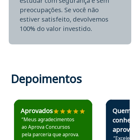
estudar com segurança e sem
preocupações. Se você não
estiver satisfeito, devolvemos
100% do valor investido.
Depoimentos
Estudante José recomenda o Aprova Concursos em depoime
Estudante Elais
Aprovados
Quem
“Meus agradecimentos
conhece,
ao Aprova Concursos
aprova
pela parceria que aprova.
“Excelente 