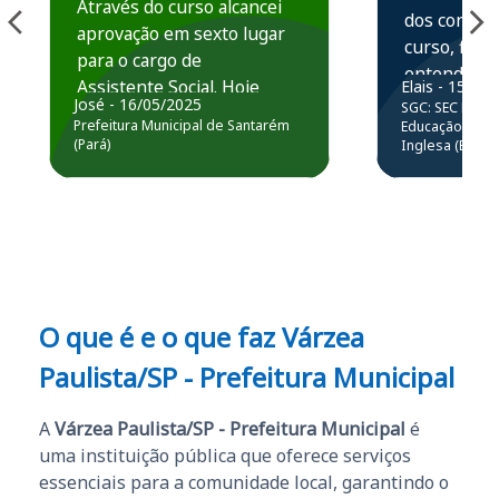
Através do curso alcancei
dos conteú
aprovação em sexto lugar
curso, ficou
para o cargo de
entender e
Assistente Social. Hoje
Elais - 15/07
prática atr
José - 16/05/2025
SGC: SEC BA - 
estou atuando na
resolução 
Prefeitura Municipal de Santarém
Educação Básic
Prefeitura de Santarém.
(Pará)
Inglesa (Edital
questões.”
Obrigado ao professores
e ao APROVA!”
O que é e o que faz Várzea
Paulista/SP - Prefeitura Municipal
A
Várzea Paulista/SP - Prefeitura Municipal
é
uma instituição pública que oferece serviços
essenciais para a comunidade local, garantindo o