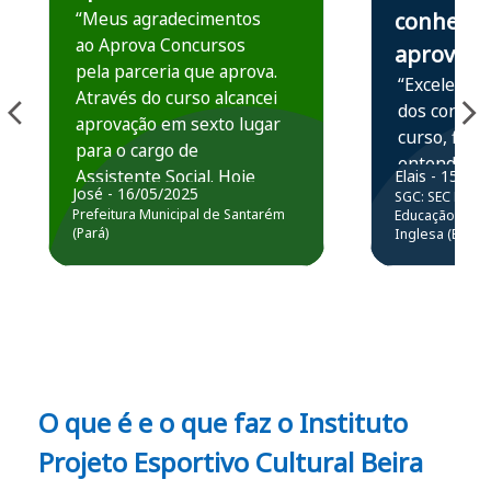
“Meus agradecimentos
conhece,
ao Aprova Concursos
aprova
pela parceria que aprova.
“Excelente 
Através do curso alcancei
dos conteú
aprovação em sexto lugar
curso, ficou
para o cargo de
entender e
Assistente Social. Hoje
Elais - 15/07
prática atr
José - 16/05/2025
SGC: SEC BA - 
estou atuando na
resolução 
Prefeitura Municipal de Santarém
Educação Básic
Prefeitura de Santarém.
(Pará)
Inglesa (Edital
questões.”
Obrigado ao professores
e ao APROVA!”
O que é e o que faz o Instituto
Projeto Esportivo Cultural Beira