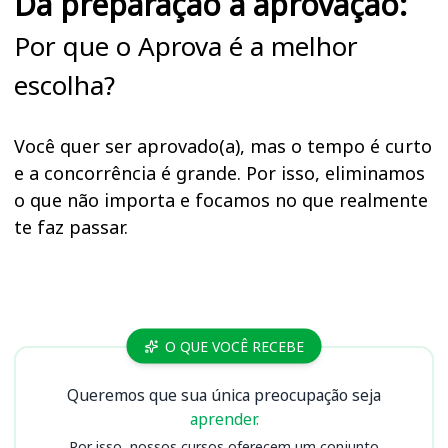
Da preparação à aprovação:
Por que o Aprova é a melhor
escolha?
Você quer ser aprovado(a), mas o tempo é curto
e a concorrência é grande. Por isso, eliminamos
o que não importa e focamos no que realmente
te faz passar.
Cursos IPEC Beira Rio
O QUE VOCÊ RECEBE
Queremos que sua única preocupação seja
aprender.
Por isso, nossos cursos oferecem um conjunto