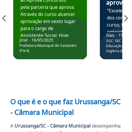
ao Aprova Concursos
aprova
pela parceria que aprova.
“Excelente 
Através do curso alcancei
dos conteú
aprovação em sexto lugar
curso, ficou
para o cargo de
entender e
Assistente Social. Hoje
Elais - 15/07
prática atr
José - 16/05/2025
SGC: SEC BA - 
estou atuando na
resolução 
Prefeitura Municipal de Santarém
Educação Básic
Prefeitura de Santarém.
(Pará)
Inglesa (Edital
questões.”
Obrigado ao professores
e ao APROVA!”
O que é e o que faz Urussanga/SC
- Câmara Municipal
A
Urussanga/SC - Câmara Municipal
desempenha