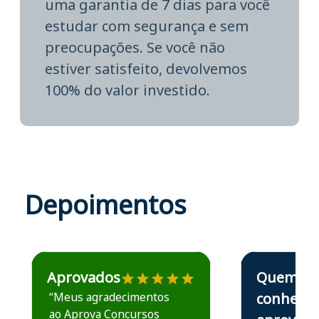
uma garantia de 7 dias para você
estudar com segurança e sem
preocupações. Se você não
estiver satisfeito, devolvemos
100% do valor investido.
Depoimentos
Estudante José recomenda o Aprova Concursos em depoime
Estudante Elais
Aprovados
Quem
“Meus agradecimentos
conhece,
ao Aprova Concursos