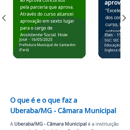
ao Aprova Concursos
aprova
pela parceria que aprova.
“Excelente 
Através do curso alcancei
dos conteú
aprovação em sexto lugar
curso, ficou
para o cargo de
entender e
Assistente Social. Hoje
Elais - 15/07
prática atr
José - 16/05/2025
SGC: SEC BA - 
estou atuando na
resolução 
Prefeitura Municipal de Santarém
Educação Básic
Prefeitura de Santarém.
(Pará)
Inglesa (Edital
questões.”
Obrigado ao professores
e ao APROVA!”
O que é e o que faz a
Uberaba/MG - Câmara Municipal
A
Uberaba/MG - Câmara Municipal
é a instituição