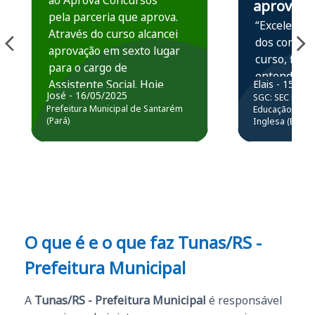
ao Aprova Concursos
aprova
pela parceria que aprova.
“Excelente 
Através do curso alcancei
dos conteú
aprovação em sexto lugar
curso, ficou
para o cargo de
entender e
Assistente Social. Hoje
Elais - 15/07
prática atr
José - 16/05/2025
SGC: SEC BA - 
estou atuando na
resolução 
Prefeitura Municipal de Santarém
Educação Básic
Prefeitura de Santarém.
(Pará)
Inglesa (Edital
questões.”
Obrigado ao professores
e ao APROVA!”
O que é e o que faz Tunas/RS -
Prefeitura Municipal
A
Tunas/RS - Prefeitura Municipal
é responsável