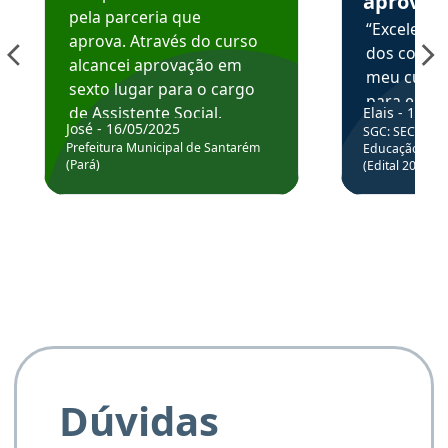
aprova
pela parceria que
“Excelente
aprova. Através do curso
dos conte
alcancei aprovação em
meu curso,
sexto lugar para o cargo
para enten
de Assistente Social.
Elais - 15/07
colocar em
José - 16/05/2025
SGC: SEC BA - 
Hoje estou atuando na
através da
Prefeitura Municipal de Santarém
Educação Básic
Prefeitura de Santarém.
(Pará)
(Edital 2025_0
de questõe
Obrigado ao professores
e ao APROVA!”
Dúvidas