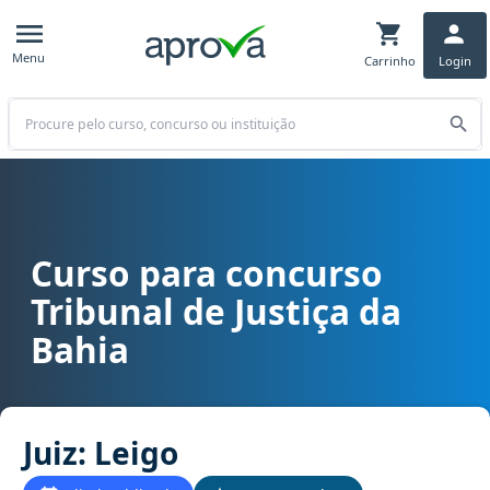
Menu
Carrinho
Login
Buscar
Curso para concurso
Curso para concurso TJ BA - Tribunal de Justiça da Bahia cargo Juiz
Tribunal de Justiça da
Bahia
Juiz: Leigo