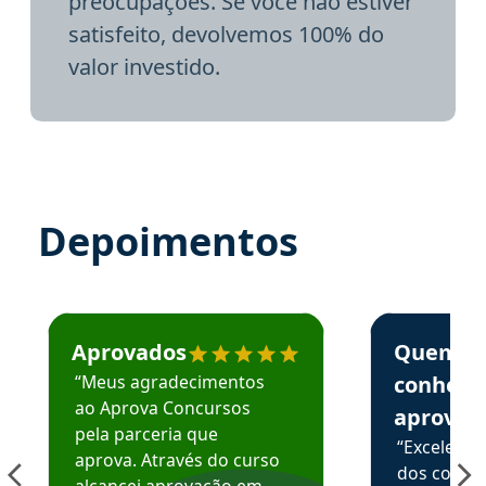
preocupações. Se você não estiver
satisfeito, devolvemos 100% do
valor investido.
Depoimentos
Estudante José recomenda o Aprova Concursos em depoime
Estudante Elai
Aprovados
Quem
“Meus agradecimentos
conhece
ao Aprova Concursos
aprova
pela parceria que
“Excelente
aprova. Através do curso
dos conte