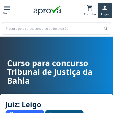
Menu
Carrinho
Login
Buscar
Curso para concurso
Curso para concurso TJ BA - Tribunal de Justiça da Bahia cargo Juiz
Tribunal de Justiça da
Bahia
Juiz: Leigo